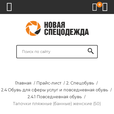
0
1.
2.
3.
4.
СПЕЦОДЕЖДА
СПЕЦОБУВЬ
СРЕДСТВА
ВСПОМОГАТЕЛЬНЫЕ
ИНДИВИДУАЛЬНОЙ
ТОВАРЫ
ЗАЩИТЫ
И
БРЕНДИРОВАНИЕ
Главная
/
Прайс-лист
/
2. Спецобувь
/
2.4 Обувь для сферы услуг и повседневная обувь
/
2.4.1 Повседневная обувь
/
Тапочки пляжные (банные) женские (50)