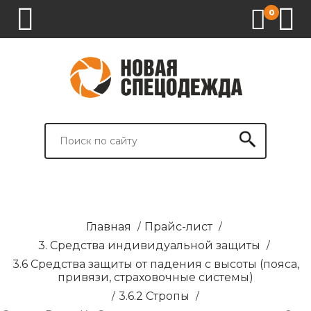
0
1.
2.
3.
4.
СПЕЦОДЕЖДА
СПЕЦОБУВЬ
СРЕДСТВА
ВСПОМОГАТЕЛЬНЫЕ
ИНДИВИДУАЛЬНОЙ
ТОВАРЫ
ЗАЩИТЫ
И
БРЕНДИРОВАНИЕ
Главная
/
Прайс-лист
/
3. Средства индивидуальной защиты
/
3.6 Средства защиты от падения с высоты (пояса,
привязи, страховочные системы)
/
3.6.2 Стропы
/