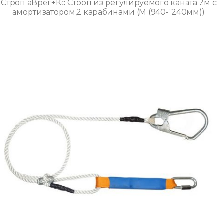
Строп аВрег+Кс Строп из регулируемого каната 2м с
амортизатором,2 карабинами (М (940-1240мм))