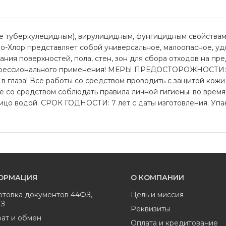
е туберкулецидным), вирулицидным, фунгицидным свойствами
Део-Хлор представляет собой универсальное, малоопасное,
ния поверхностей, пола, стен, зон для сбора отходов на п
фессионального применения! МЕРЫ ПРЕДОСТОРОЖНОСТИ: Хра
 в глаза! Все работы со средством проводить с защитой кож
е со средством соблюдать правила личной гигиены: во время 
ицо водой. СРОК ГОДНОСТИ: 7 лет с даты изготовления. Упак
ОРМАЦИЯ
О КОМПАНИИ
отовка документов 44ФЗ,
Цель и миссия
ФЗ
Реквизиты
ат и обмен
Оплата и кредитование