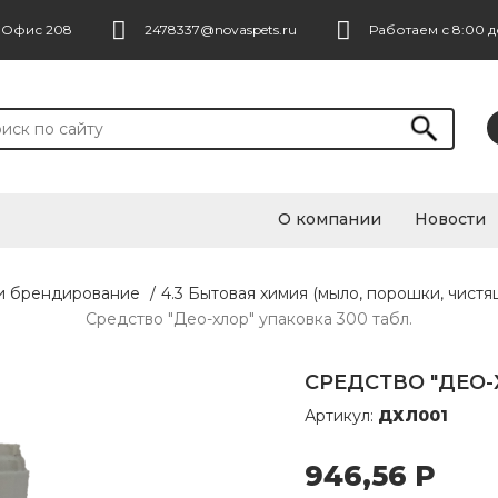
. Офис 208
2478337@novaspets.ru
Работаем с 8:00 д
О компании
Новости
 и брендирование
/
4.3 Бытовая химия (мыло, порошки, чистя
Средство "Део-хлор" упаковка 300 табл.
СРЕДСТВО "ДЕО-
Артикул:
ДХЛ001
946,56
Р