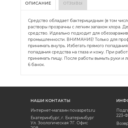
ОПИСАНИЕ
ОТЗЫВЫ
Средство обладает бактерицидным (в том числ
растворы прозрачны с легким запахом хлора. 
средство. Идеально подходит для обеззаражива
промышленности. ВНИМАНИЕ! Только для про
принимать внутрь. Избегать прямого попадания
попадания средства на глаза и кожу. При работ
принимать пищу. После работы вымыть руки и л
6 банок.
НАШИ КОНТАКТЫ
ИНФ
Интернет-магазин
novaspets.ru
Подг
223-
Екатеринбург
,
г. Екатеринбург
Ул. Зоологическая 7Г. Офис
Возвр