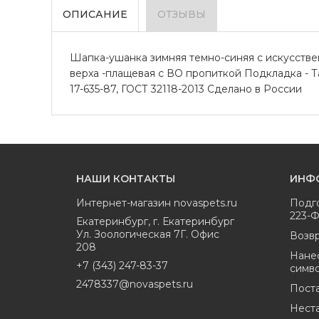
ОПИСАНИЕ
ОТЗЫВЫ
Шапка-ушанка зимняя темно-синяя с искусствен
верха -плащевая с ВО пропиткой Подкладка - Таф
17-635-87, ГОСТ 32118-2013 Сделано в России
НАШИ КОНТАКТЫ
ИНФ
Интернет-магазин
novaspets.ru
Подг
223-
Екатеринбург
,
г. Екатеринбург
Ул. Зоологическая 7Г. Офис
Возвр
208
Нане
+7 (343) 247-83-37
симв
2478337@novaspets.ru
Пост
Нест