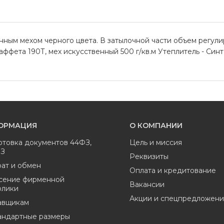
ным мехом черного цвета. В затылочной части объем регулир
фета 190Т, мех искусственный 500 г/кв.м Утеплитель - Синтеп
ОРМАЦИЯ
О КОМПАНИИ
отовка документов 44ФЗ,
Цель и миссия
ФЗ
Реквизиты
ат и обмен
Оплата и кредитование
сение фирменной
Вакансии
олики
Акции и спецпредложени
авщикам
андартные размеры