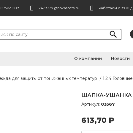
. Офис 208
2478337@novaspets.ru
Работаем с 8:00 д
О компании
Новости
дежда для защиты от пониженных температур
/
1.2.4 Головны
ШАПКА-УШАНКА "
Артикул:
03567
613,70
Р