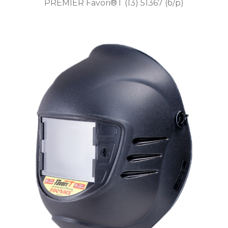
PREMIER Favori®T (13) 51367 (б/р)