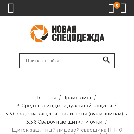
0
1.
2.
3.
4.
СПЕЦОДЕЖДА
СПЕЦОБУВЬ
СРЕДСТВА
ВСПОМОГАТЕЛЬНЫЕ
ИНДИВИДУАЛЬНОЙ
ТОВАРЫ
ЗАЩИТЫ
И
БРЕНДИРОВАНИЕ
Главная
/
Прайс-лист
/
3. Средства индивидуальной защиты
/
3.3 Средства защиты глаз и лица (очки, щитки)
/
3.3.6 Сварочные щитки и очки
/
Щиток защитный лицевой сварщика НН-10