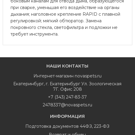
боковым каналам для отвода дыма, образующегося
при сварке, уменьшая его воздействие на органы
дыхания; наголовное крепление RAPID с плавной
регулировкой; мягкий обтюратор. Замена
покровного стекла, светофильтра и подложки не
требует инструмента.
НАШИ КОНТАКТЫ
Интернет-магазин
novaspets.ru
Екатеринбург
,
г. Екатеринбург Ул. Зоологическая
7Г. Офис 208
+7 (343) 247-83-37
2478337@novaspets.ru
ИНФОРМАЦИЯ
Подготовка документов 44ФЗ, 223-ФЗ
Возврат и обмен