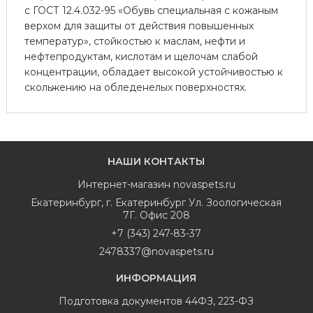
с ГОСТ 12.4.032-95 «Обувь специальная с кожаным
верхом для защиты от действия повышенных
температур», стойкостью к маслам, нефти и
нефтепродуктам, кислотам и щелочам слабой
концентрации, обладает высокой устойчивостью к
скольжению на обледенелых поверхностях.
НАШИ КОНТАКТЫ
Интернет-магазин
novaspets.ru
Екатеринбург
,
г. Екатеринбург Ул. Зоологическая
7Г. Офис 208
+7 (343) 247-83-37
2478337@novaspets.ru
ИНФОРМАЦИЯ
Подготовка документов 44ФЗ, 223-ФЗ