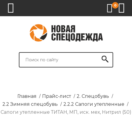
0
1.
2.
3.
4.
СПЕЦОДЕЖДА
СПЕЦОБУВЬ
СРЕДСТВА
ВСПОМОГАТЕЛЬНЫЕ
ИНДИВИДУАЛЬНОЙ
ТОВАРЫ
ЗАЩИТЫ
И
БРЕНДИРОВАНИЕ
Главная
/
Прайс-лист
/
2. Спецобувь
/
2.2 Зимняя спецобувь
/
2.2.2 Сапоги утепленные
/
Сапоги утепленные ТИТАН, МП, иск. мех, Нитрил (50)