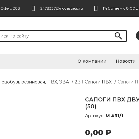
. Офис 208
2478337@novaspets.ru
Работаем с 8:00 д
О компании
Новости
Спецобувь резиновая, ПВХ, ЭВА
/
2.3.1 Сапоги ПВХ
/
Сапоги П
САПОГИ ПВХ ДВУ
(50)
Артикул:
М 431/1
0,00
Р