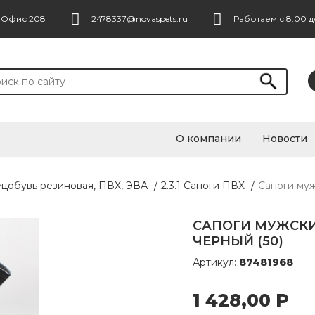
. Офис 208
2478337@novaspets.ru
Работаем с 8:00 д
О компании
Новости
ецобувь резиновая, ПВХ, ЭВА
/
2.3.1 Сапоги ПВХ
/
Сапоги му
САПОГИ МУЖСКИ
ЧЕРНЫЙ (50)
Артикул:
87481968
1 428,00
Р