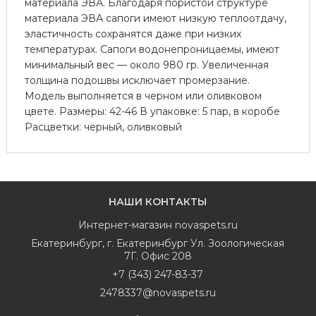
материала ЭВА. Благодаря пористой структуре
материала ЭВА сапоги имеют низкую теплоотдачу,
эластичность сохранятся даже при низких
температурах. Сапоги водонепроницаемы, имеют
минимальный вес — около 980 гр. Увеличенная
толщина подошвы исключает промерзание.
Модель выполняется в черном или оливковом
цвете. Размеры: 42-46 В упаковке: 5 пар, в коробе
Расцветки: черный, оливковый
НАШИ КОНТАКТЫ
Интернет-магазин
novaspets.ru
Екатеринбург
,
г. Екатеринбург Ул. Зоологическая
7Г. Офис 208
+7 (343) 247-83-37
2478337@novaspets.ru