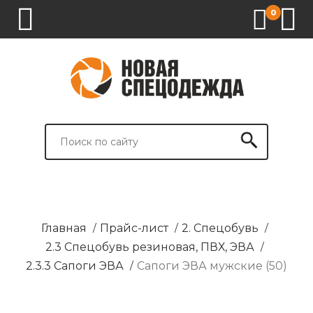
0
1.
2.
3.
4.
СПЕЦОДЕЖДА
СПЕЦОБУВЬ
СРЕДСТВА
ВСПОМОГАТЕЛЬНЫЕ
ИНДИВИДУАЛЬНОЙ
ТОВАРЫ
ЗАЩИТЫ
И
БРЕНДИРОВАНИЕ
Главная
/
Прайс-лист
/
2. Спецобувь
/
2.3 Спецобувь резиновая, ПВХ, ЭВА
/
2.3.3 Сапоги ЭВА
/
Сапоги ЭВА мужские (50)