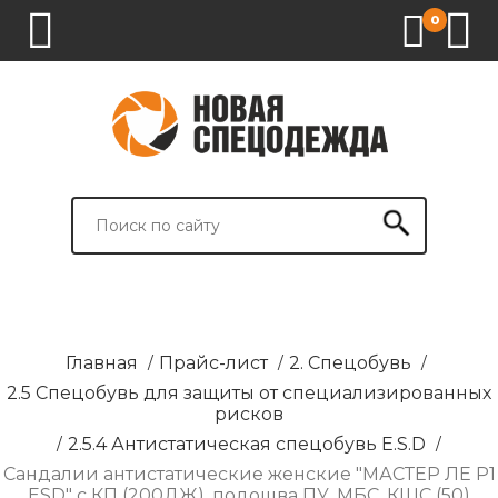
0
1.
2.
3.
4.
СПЕЦОДЕЖДА
СПЕЦОБУВЬ
СРЕДСТВА
ВСПОМОГАТЕЛЬНЫЕ
ИНДИВИДУАЛЬНОЙ
ТОВАРЫ
ЗАЩИТЫ
И
БРЕНДИРОВАНИЕ
Главная
/
Прайс-лист
/
2. Спецобувь
/
2.5 Спецобувь для защиты от специализированных
рисков
/
2.5.4 Антистатическая спецобувь E.S.D
/
Сандалии антистатические женские "МАСТЕР ЛE P1
ESD" с КП (200ДЖ). подошва ПУ, МБС, КЩС (50)