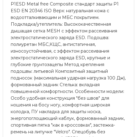
P1ESD Metal free Composite стандарт защиты P1
ESD EN 20346 ISO Верх: натуральная кожа с
водоотталкивающим и МБС покрытием.
Подкладка/утеплитель: Высококачественная
дышащая сетка MESH с эффектом рассеивания
электростатического заряда ESD. Подошва:
полиуретан МБС,КЩС, антистатичная,
износоустойчивая, с эффектом рассеивания
электростатического заряда ESD, крупные и
глубокие грунтозацепы Метод крепления
подошвы: литьевой Композитный защитный
подносок (максимальная ударная нагрузка 100 Дж),
формованный задник Стелька: вкладная
повышенной комфортности. Особенности модели:
Особо удобная конструкция "без швов" для
ношения на босу ногу, комфортная широкая
колодка, ПУ накладка для защиты носка,
энергопоглощающий каблук, формованный задник,
спортивная пятка "как в кроссовках", застежка-
ремень на липучке "Velcro". Спецобувь без