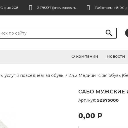
. Офис 208
2478337@novaspets.ru
Работаем с 8:00 д
О компании
Новости
ры услуг и повседневная обувь
/
2.4.2 Медицинская обувь (бе
САБО МУЖСКИЕ И
Артикул:
52375000
0,00
Р