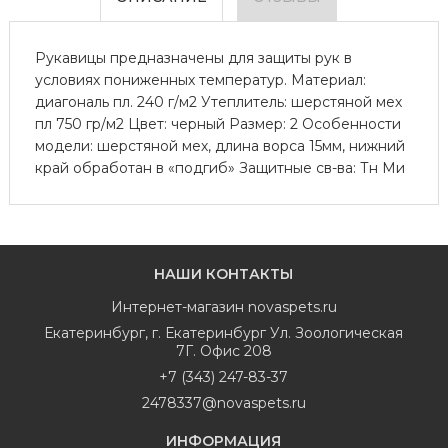
Рукавицы предназначены для защиты рук в
условиях пониженных температур. Материал:
диагональ пл. 240 г/м2 Утеплитель: шерстяной мех
пл 750 гр/м2 Цвет: черный Размер: 2 Особенности
модели: шерстяной мех, длина ворса 15мм, нижний
край обработан в «подгиб» Защитные св-ва: Тн Ми
НАШИ КОНТАКТЫ
Интернет-магазин
novaspets.ru
Екатеринбург
,
г. Екатеринбург Ул. Зоологическая
7Г. Офис 208
+7 (343) 247-83-37
2478337@novaspets.ru
ИНФОРМАЦИЯ