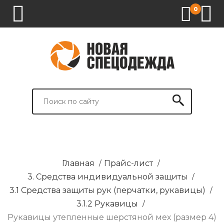
0
1.
2.
3.
4.
СПЕЦОДЕЖДА
СПЕЦОБУВЬ
СРЕДСТВА
ВСПОМОГАТЕЛЬНЫЕ
ИНДИВИДУАЛЬНОЙ
ТОВАРЫ
ЗАЩИТЫ
И
БРЕНДИРОВАНИЕ
Главная
/
Прайс-лист
/
3. Средства индивидуальной защиты
/
3.1 Средства защиты рук (перчатки, рукавицы)
/
3.1.2 Рукавицы
/
Рукавицы утепленные шерстяной мех (размер 4)