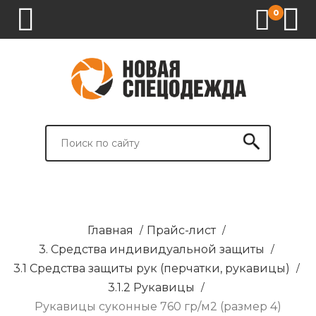
0
1.
2.
3.
4.
СПЕЦОДЕЖДА
СПЕЦОБУВЬ
СРЕДСТВА
ВСПОМОГАТЕЛЬНЫЕ
ИНДИВИДУАЛЬНОЙ
ТОВАРЫ
ЗАЩИТЫ
И
БРЕНДИРОВАНИЕ
Главная
/
Прайс-лист
/
3. Средства индивидуальной защиты
/
3.1 Средства защиты рук (перчатки, рукавицы)
/
3.1.2 Рукавицы
/
Рукавицы суконные 760 гр/м2 (размер 4)