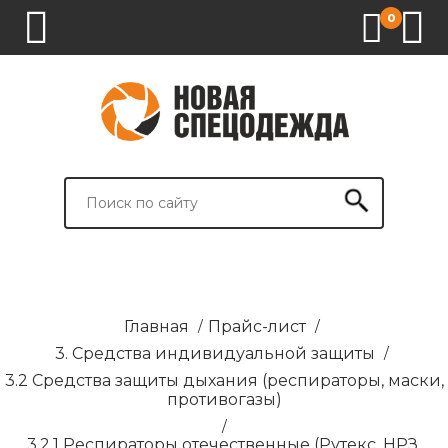
0
1.
2.
3.
4.
СПЕЦОДЕЖДА
СПЕЦОБУВЬ
СРЕДСТВА
ВСПОМОГАТЕЛЬНЫЕ
ИНДИВИДУАЛЬНОЙ
ТОВАРЫ
ЗАЩИТЫ
И
БРЕНДИРОВАНИЕ
Главная
/
Прайс-лист
/
3. Средства индивидуальной защиты
/
3.2 Средства защиты дыхания (респираторы, маски,
противогазы)
/
3.2.1 Респираторы отечественные (Рутекс, НРЗ,