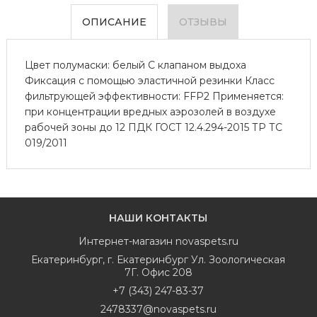
ОПИСАНИЕ
ОТЗЫВЫ
Цвет полумаски: белый С клапаном выдоха
Фиксация с помощью эластичной резинки Класс
фильтрующей эффективности: FFP2 Применяется:
при концентрации вредных аэрозолей в воздухе
рабочей зоны до 12 ПДК ГОСТ 12.4.294-2015 ТР ТС
019/2011
НАШИ КОНТАКТЫ
Интернет-магазин
novaspets.ru
Екатеринбург
,
г. Екатеринбург Ул. Зоологическая
7Г. Офис 208
+7 (343) 247-83-37
2478337@novaspets.ru