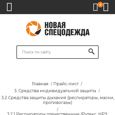
0
1.
2.
3.
4.
СПЕЦОДЕЖДА
СПЕЦОБУВЬ
СРЕДСТВА
ВСПОМОГАТЕЛЬНЫЕ
ИНДИВИДУАЛЬНОЙ
ТОВАРЫ
ЗАЩИТЫ
И
БРЕНДИРОВАНИЕ
Главная
/
Прайс-лист
/
3. Средства индивидуальной защиты
/
3.2 Средства защиты дыхания (респираторы, маски,
противогазы)
/
3.2.1 Респираторы отечественные (Рутекс, НРЗ,