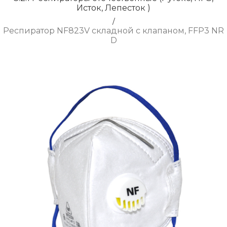
Исток, Лепесток )
/
Респиратор NF823V складной с клапаном, FFP3 NR
D