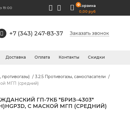
0
Корзина
о 19:00
0,00 руб
+7 (343) 247-83-37
Заказать звонок
Доставка
Оплата
Контакты
Скидки
, противогазы)
/
3.2.5 Противогазы, самоспасатели
/
кой МГП (средний)
ЖДАНСКИЙ ГП-7КБ "БРИЗ-4303"
АН)HGP3D, С МАСКОЙ МГП (СРЕДНИЙ)