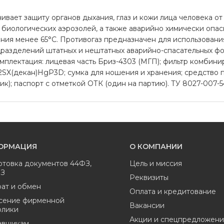
ает защиту органов дыхания, глаз и кожи лица человека от 
 биологических аэрозолей, а также аварийно химически опасн
ния менее 65°С. Противогаз предназначен для использовани
дразделений штатных и нештатных аварийно-спасательных 
плектация: лицевая часть Бриз-4303 (МГП); фильтр комбин
X(декан)HgP3D; сумка для ношения и хранения; средство п
щик); паспорт с отметкой ОТК (один на партию). ТУ 8027-007
ОРМАЦИЯ
О КОМПАНИИ
отовка документов 44ФЗ,
Цель и миссия
ФЗ
Реквизиты
ат и обмен
Оплата и кредитование
сение фирменной
Вакансии
олики
Акции и спецпредложени
авщикам