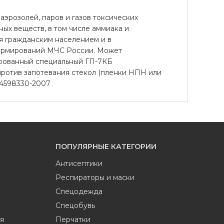
аэрозолей, паров и газов токсических
ых веществ, в том числе аммиака и
я гражданским населением и в
формирований МЧС России. Может
ированный специальный ГП-7КБ
ротив запотевания стекол (пленки НПН или
-54598330-2007
ПОПУЛЯРНЫЕ КАТЕГОРИИ
Антисептики
Респираторы и маски
Спецодежда
Спецобувь
я
Перчатки