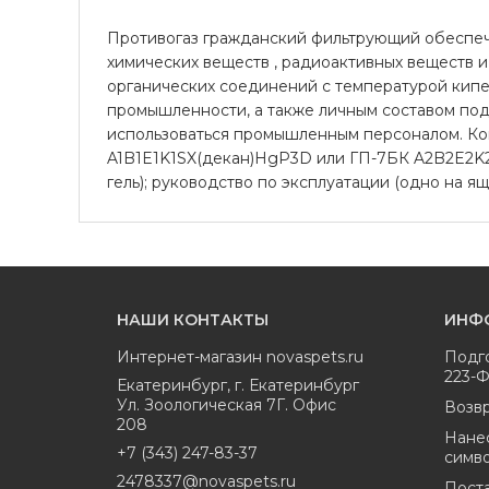
Противогаз гражданский фильтрующий обеспечив
химических веществ , радиоактивных веществ и
органических соединений с температурой кипе
промышленности, а также личным составом по
использоваться промышленным персоналом. Ком
A1B1E1K1SX(декан)HgP3D или ГП-7БК A2B2E2K2S
гель); руководство по эксплуатации (одно на я
НАШИ КОНТАКТЫ
ИНФ
Интернет-магазин
novaspets.ru
Подг
223-
Екатеринбург
,
г. Екатеринбург
Ул. Зоологическая 7Г. Офис
Возвр
208
Нане
+7 (343) 247-83-37
симв
2478337@novaspets.ru
Пост