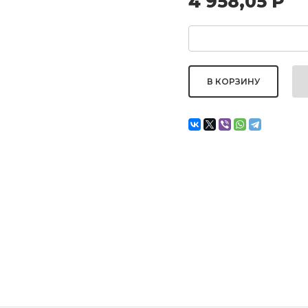
4 958,05
Р