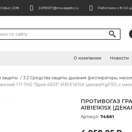
. Офис 208
2478337@novaspets.ru
Работаем с 8:00 д
О компании
Новости
й защиты
/
3.2 Средства защиты дыхания (респираторы, маски
анский ГП-7КБ "Бриз-4303" A1B1E1K1SX (декан)HgP3D, с мас
ПРОТИВОГАЗ ГРА
A1B1E1K1SX (ДЕК
Артикул:
74881