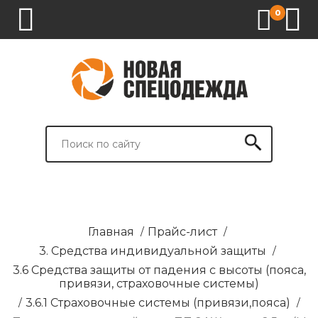
0
1.
2.
3.
4.
СПЕЦОДЕЖДА
СПЕЦОБУВЬ
СРЕДСТВА
ВСПОМОГАТЕЛЬНЫЕ
ИНДИВИДУАЛЬНОЙ
ТОВАРЫ
ЗАЩИТЫ
И
БРЕНДИРОВАНИЕ
Главная
/
Прайс-лист
/
3. Средства индивидуальной защиты
/
3.6 Средства защиты от падения с высоты (пояса,
привязи, страховочные системы)
/
3.6.1 Страховочные системы (привязи,пояса)
/