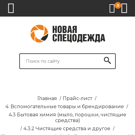
0
1.
2.
3.
4.
СПЕЦОДЕЖДА
СПЕЦОБУВЬ
СРЕДСТВА
ВСПОМОГАТЕЛЬНЫЕ
ИНДИВИДУАЛЬНОЙ
ТОВАРЫ
ЗАЩИТЫ
И
БРЕНДИРОВАНИЕ
Главная
/
Прайс-лист
/
4. Вспомогательные товары и брендирование
/
4.3 Бытовая химия (мыло, порошки, чистящие
средства)
/
4.3.2 Чистящие средства и другое
/