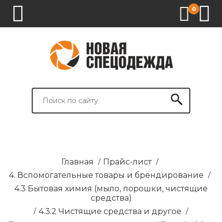
0
1.
2.
3.
4.
СПЕЦОДЕЖДА
СПЕЦОБУВЬ
СРЕДСТВА
ВСПОМОГАТЕЛЬНЫЕ
ИНДИВИДУАЛЬНОЙ
ТОВАРЫ
ЗАЩИТЫ
И
БРЕНДИРОВАНИЕ
Главная
/
Прайс-лист
/
4. Вспомогательные товары и брендирование
/
4.3 Бытовая химия (мыло, порошки, чистящие
средства)
/
4.3.2 Чистящие средства и другое
/