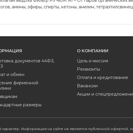
 клапан выдоха Фильтр РУ-60М А1 – От паров органических вещ
огов, амины, эфиры, спирты, кетоны, анилин, тетраэтилсвине
ОРМАЦИЯ
О КОМПАНИИ
отовка документов 44ФЗ,
Цель и миссия
ФЗ
Реквизиты
ат и обмен
Оплата и кредитование
сение фирменной
Вакансии
олики
Акции и спецпредложени
авщикам
андартные размеры
 характер. Информация на сайте не является публичной офертой, 