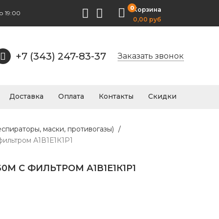
0
Корзина
о 19:00
0,00 руб
+7 (343) 247-83-37
Заказать звонок
Доставка
Оплата
Контакты
Скидки
еспираторы, маски, противогазы)
/
фильтром А1В1Е1К1P1
0М С ФИЛЬТРОМ А1В1Е1К1P1