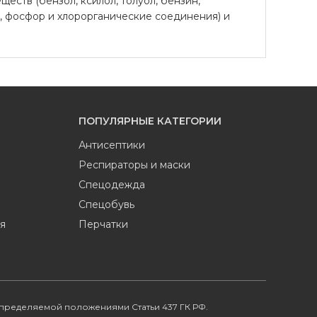
еств (бензол, ксилол, толуол, бензин,
ц, фосфор и хлорорганические соединения) и
ПОПУЛЯРНЫЕ КАТЕГОРИИ
Антисептики
Респираторы и маски
Спецодежда
Спецобувь
я
Перчатки
определяемой положениями Статьи 437 ГК РФ.