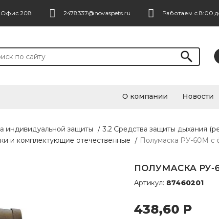
. Офис 208
2478337@novaspets.ru
Работаем с 8:00 д
О компании
Новости
ва индивидуальной защиты
/
3.2 Средства защиты дыхания (р
аски и комплектующие отечественные
/
Полумаска РУ-60М с 
ПОЛУМАСКА РУ-6
Артикул:
87460201
438,60
Р