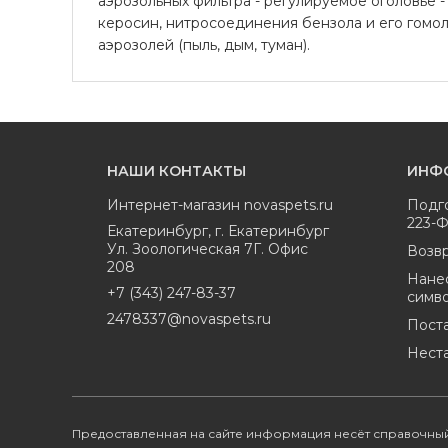
аэрозольных фильтра - регулируемое оголовье -
керосин, нитросоединения бензола и его гомол
аэрозолей (пыль, дым, туман).
НАШИ КОНТАКТЫ
ИНФ
Интернет-магазин
novaspets.ru
Подг
223-
Екатеринбург
,
г. Екатеринбург
Ул. Зоологическая 7Г. Офис
Возвр
208
Нане
+7 (343) 247-83-37
симв
2478337@novaspets.ru
Пост
Нест
Предоставленная на сайте информация несёт справочный