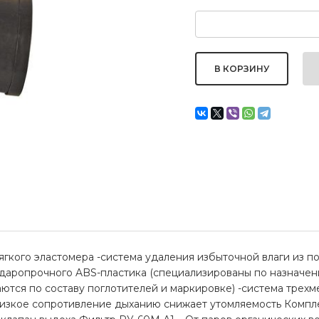
гкого эластомера -система удаления избыточной влаги из п
ударопрочного ABS-пластика (специализированы по назначен
ются по составу поглотителей и маркировке) -система трех
изкое сопротивление дыханию снижает утомляемость Комплек