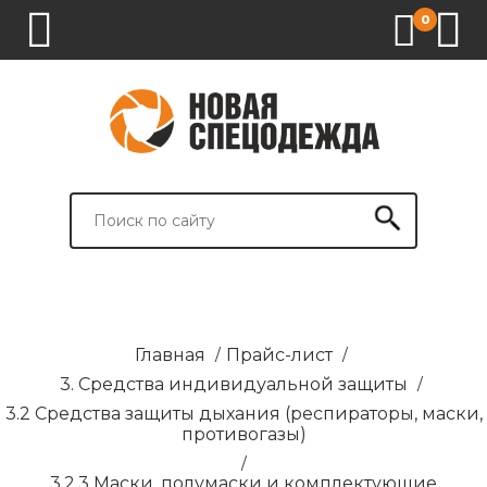
0
1.
2.
3.
4.
СПЕЦОДЕЖДА
СПЕЦОБУВЬ
СРЕДСТВА
ВСПОМОГАТЕЛЬНЫЕ
ИНДИВИДУАЛЬНОЙ
ТОВАРЫ
ЗАЩИТЫ
И
БРЕНДИРОВАНИЕ
Главная
/
Прайс-лист
/
3. Средства индивидуальной защиты
/
3.2 Средства защиты дыхания (респираторы, маски,
противогазы)
/
3.2.3 Маски, полумаски и комплектующие