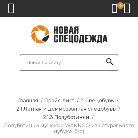
0
1.
2.
3.
4.
СПЕЦОДЕЖДА
СПЕЦОБУВЬ
СРЕДСТВА
ВСПОМОГАТЕЛЬНЫЕ
ИНДИВИДУАЛЬНОЙ
ТОВАРЫ
ЗАЩИТЫ
И
БРЕНДИРОВАНИЕ
Главная
/
Прайс-лист
/
2. Спецобувь
/
2.1 Летная и демисезонная спецобувь
/
2.1.3 Полуботинки
/
Полуботинки мужские WANNGO из натурального
нубука (б/р)