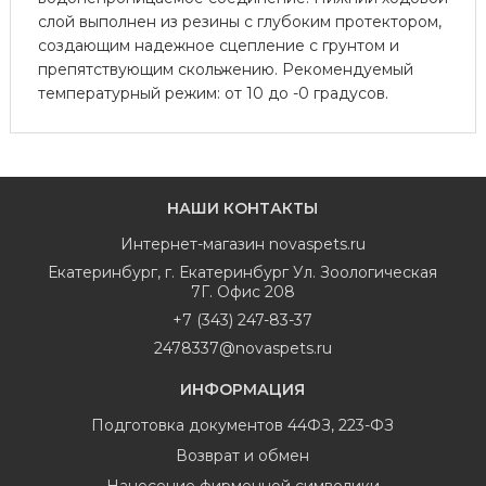
слой выполнен из резины с глубоким протектором,
создающим надежное сцепление с грунтом и
препятствующим скольжению. Рекомендуемый
температурный режим: от 10 до -0 градусов.
НАШИ КОНТАКТЫ
Интернет-магазин
novaspets.ru
Екатеринбург
,
г. Екатеринбург Ул. Зоологическая
7Г. Офис 208
+7 (343) 247-83-37
2478337@novaspets.ru
ИНФОРМАЦИЯ
Подготовка документов 44ФЗ, 223-ФЗ
Возврат и обмен
Нанесение фирменной символики