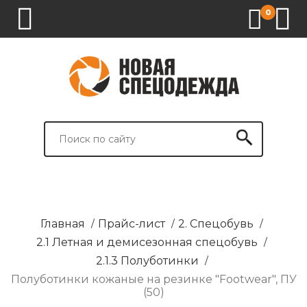
0
1.
2.
3.
4.
СПЕЦОДЕЖДА
СПЕЦОБУВЬ
СРЕДСТВА
ВСПОМОГАТЕЛЬНЫЕ
ИНДИВИДУАЛЬНОЙ
ТОВАРЫ
ЗАЩИТЫ
И
БРЕНДИРОВАНИЕ
Главная
/
Прайс-лист
/
2. Спецобувь
/
2.1 Летная и демисезонная спецобувь
/
2.1.3 Полуботинки
/
Полуботинки кожаные на резинке "Footwear", ПУ
(50)