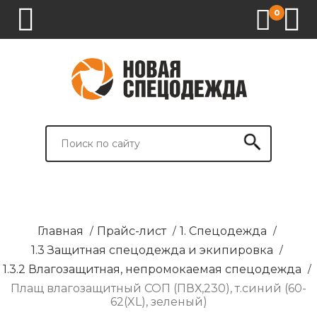
0
1.
2.
3.
4.
СПЕЦОДЕЖДА
СПЕЦОБУВЬ
СРЕДСТВА
ВСПОМОГАТЕЛЬНЫЕ
ИНДИВИДУАЛЬНОЙ
ТОВАРЫ
ЗАЩИТЫ
И
БРЕНДИРОВАНИЕ
Главная
/
Прайс-лист
/
1. Спецодежда
/
1.3 Защитная спецодежда и экипировка
/
1.3.2 Влагозащитная, непромокаемая спецодежда
/
Плащ влагозащитный СОП (ПВХ,230), т.синий (60-
62(XL), зеленый)