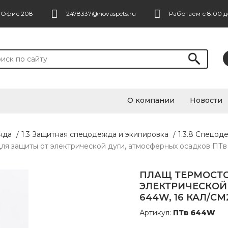
. Офис 208
2478337@novaspets.ru
Работаем с 8:00 д
О компании
Новости
жда
/
1.3 Защитная спецодежда и экипировка
/
1.3.8 Спецод
я защиты от электрической дуги, атмосферных осадков ПТв 6
ПЛАЩ ТЕРМОСТО
ЭЛЕКТРИЧЕСКОЙ
644W, 16 КАЛ/СМ2
Артикул:
ПТв 644W