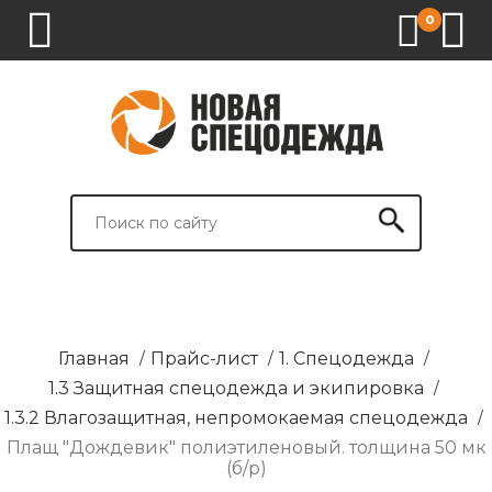
0
1.
2.
3.
4.
СПЕЦОДЕЖДА
СПЕЦОБУВЬ
СРЕДСТВА
ВСПОМОГАТЕЛЬНЫЕ
ИНДИВИДУАЛЬНОЙ
ТОВАРЫ
ЗАЩИТЫ
И
БРЕНДИРОВАНИЕ
Главная
/
Прайс-лист
/
1. Спецодежда
/
1.3 Защитная спецодежда и экипировка
/
1.3.2 Влагозащитная, непромокаемая спецодежда
/
Плащ "Дождевик" полиэтиленовый. толщина 50 мк
(б/р)