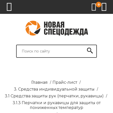
0
1.
2.
3.
4.
СПЕЦОДЕЖДА
СПЕЦОБУВЬ
СРЕДСТВА
ВСПОМОГАТЕЛЬНЫЕ
ИНДИВИДУАЛЬНОЙ
ТОВАРЫ
ЗАЩИТЫ
И
БРЕНДИРОВАНИЕ
Главная
/
Прайс-лист
/
3. Средства индивидуальной защиты
/
3.1 Средства защиты рук (перчатки, рукавицы)
/
3.1.3 Перчатки и рукавицы для защиты от
пониженных температур