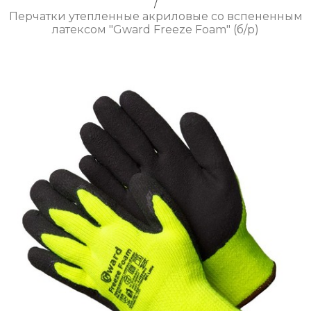
/
Перчатки утепленные акриловые со вспененным
латексом "Gward Freeze Foam" (б/р)