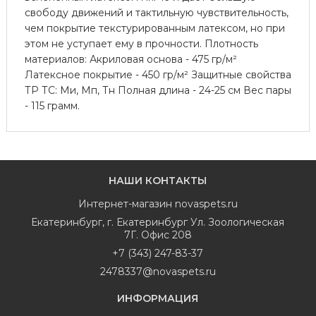
свободу движений и тактильную чувствительность,
чем покрытие текстурированным латексом, но при
этом не уступает ему в прочности. Плотность
материалов: Акриловая основа - 475 гр/м²
Латексное покрытие - 450 гр/м² Защитные свойства
ТР ТС: Ми, Мп, Тн Полная длина - 24-25 см Вес пары
- 115 грамм.
НАШИ КОНТАКТЫ
Интернет-магазин
novaspets.ru
Екатеринбург
,
г. Екатеринбург Ул. Зоологическая
7Г. Офис 208
+7 (343) 247-83-37
2478337@novaspets.ru
ИНФОРМАЦИЯ