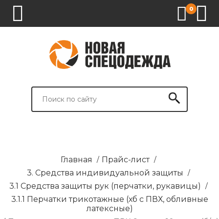
0
1.
2.
3.
4.
СПЕЦОДЕЖДА
СПЕЦОБУВЬ
СРЕДСТВА
ВСПОМОГАТЕЛЬНЫЕ
ИНДИВИДУАЛЬНОЙ
ТОВАРЫ
ЗАЩИТЫ
И
БРЕНДИРОВАНИЕ
Главная
/
Прайс-лист
/
3. Средства индивидуальной защиты
/
3.1 Средства защиты рук (перчатки, рукавицы)
/
3.1.1 Перчатки трикотажные (хб с ПВХ, обливные
латексные)