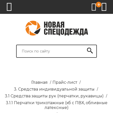
0
1.
2.
3.
4.
СПЕЦОДЕЖДА
СПЕЦОБУВЬ
СРЕДСТВА
ВСПОМОГАТЕЛЬНЫЕ
ИНДИВИДУАЛЬНОЙ
ТОВАРЫ
ЗАЩИТЫ
И
БРЕНДИРОВАНИЕ
Главная
/
Прайс-лист
/
3. Средства индивидуальной защиты
/
3.1 Средства защиты рук (перчатки, рукавицы)
/
3.1.1 Перчатки трикотажные (хб с ПВХ, обливные
латексные)