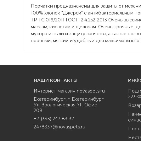
Перчатки предназначены для защиты от механи
100% хлопок "Джерси" с антибактериальным покр
ТР ТС 019/2011 ГОСТ 12.4.252-2013 Очень высок
маслам, кислотам и щелочам. Очень прочные, д
мусора и пыли и защиту запястья, а так же поз
прочный, мягкий и удобный для максимального
НАШИ КОНТАКТЫ
ИНФ
Интернет-магазин
novaspets.ru
Подг
223-
Екатеринбург
,
г. Екатеринбург
Ул. Зоологическая 7Г. Офис
Возвр
208
Нане
+7 (343) 247-83-37
симв
2478337@novaspets.ru
Пост
Нест