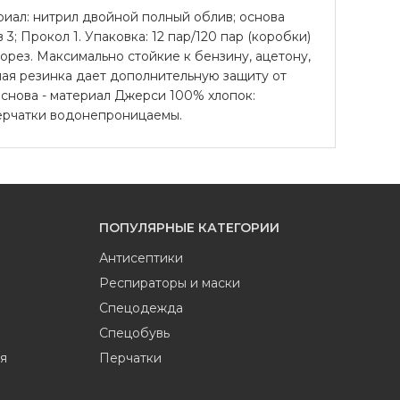
иал: нитрил двойной полный облив; основа
; Прокол 1. Упаковка: 12 пар/120 пар (коробки)
порез. Максимально стойкие к бензину, ацетону,
ная резинка дает дополнительную защиту от
Основа - материал Джерси 100% хлопок:
Перчатки водонепроницаемы.
ПОПУЛЯРНЫЕ КАТЕГОРИИ
Антисептики
Респираторы и маски
Спецодежда
Спецобувь
я
Перчатки