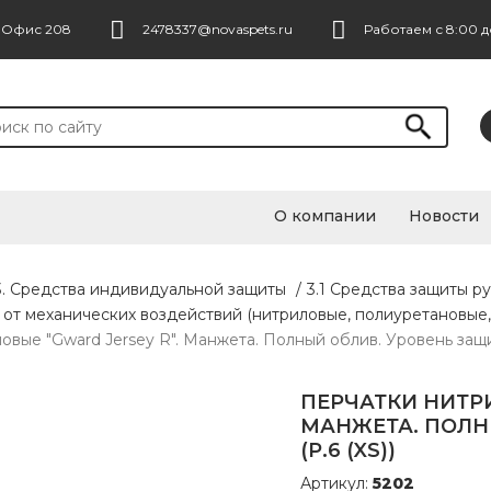
. Офис 208
2478337@novaspets.ru
Работаем с 8:00 д
О компании
Новости
3. Средства индивидуальной защиты
/
3.1 Средства защиты ру
и от механических воздействий (нитриловые, полиуретановые,
вые "Gward Jersey R". Манжета. Полный облив. Уровень защиты
ПЕРЧАТКИ НИТРИ
МАНЖЕТА. ПОЛНЫ
(Р.6 (XS))
Артикул:
5202