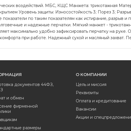
ческих воздействий. МБС, КЩС Манжета: трикотажная Матер
ытием Уровень защиты: Износостойкость 3; Порез 3; Разрыв 3
ие показатели по таким показателям как истирание, разрыв и 
олговечные и надежные перчатки. Мягкий манжет - трикотаж
воляет максимально удобно зафиксировать перчатку на руке. 
 комфорта при работе. Надежный сухой и масляный захват. 
ОРМАЦИЯ
О КОМПАНИИ
отовка документов 44ФЗ,
Цель и миссия
ФЗ
Реквизиты
ат и обмен
Оплата и кредитование
сение фирменной
Вакансии
олики
Акции и спецпредложени
авщикам
андартные размеры