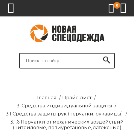
0
1.
2.
3.
4.
СПЕЦОДЕЖДА
СПЕЦОБУВЬ
СРЕДСТВА
ВСПОМОГАТЕЛЬНЫЕ
ИНДИВИДУАЛЬНОЙ
ТОВАРЫ
ЗАЩИТЫ
И
БРЕНДИРОВАНИЕ
Главная
/
Прайс-лист
/
3. Средства индивидуальной защиты
/
3.1 Средства защиты рук (перчатки, рукавицы)
/
3.1.6 Перчатки от механических воздействий
(нитриловые, полиуретановые, латексные)