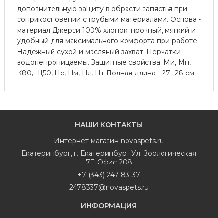
дополнительную защиту в обрасти запястья при
соприкосновении с грубыми материалами. Основа -
материал Джерси 100% хлопок: прочный, мягкий и
удобный для максимального комфорта при работе.
Надежный сухой и масляный захват. Перчатки
водонепроницаемы. Защитные свойства: Ми, Мп,
К80, Щ50, Нс, Нм, Нл, Нт Полная длина - 27 -28 см
НАШИ КОНТАКТЫ
Интернет-магазин
novaspets.ru
Екатеринбург
,
г. Екатеринбург Ул. Зоологическая
7Г. Офис 208
+7 (343) 247-83-37
2478337@novaspets.ru
ИНФОРМАЦИЯ