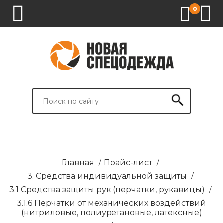
0
1.
2.
3.
4.
СПЕЦОДЕЖДА
СПЕЦОБУВЬ
СРЕДСТВА
ВСПОМОГАТЕЛЬНЫЕ
ИНДИВИДУАЛЬНОЙ
ТОВАРЫ
ЗАЩИТЫ
И
БРЕНДИРОВАНИЕ
Главная
/
Прайс-лист
/
3. Средства индивидуальной защиты
/
3.1 Средства защиты рук (перчатки, рукавицы)
/
3.1.6 Перчатки от механических воздействий
(нитриловые, полиуретановые, латексные)