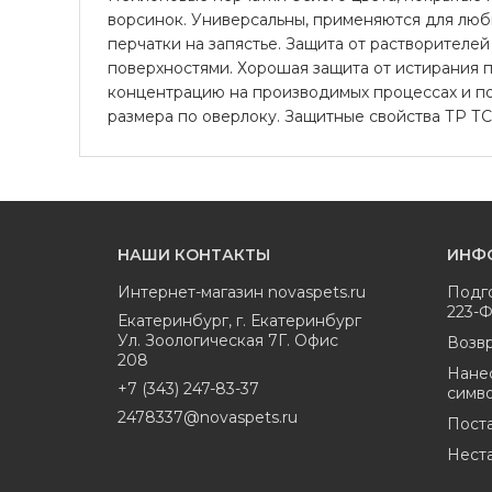
ворсинок. Универсальны, применяются для лю
перчатки на запястье. Защита от растворителе
поверхностями. Хорошая защита от истирания 
концентрацию на производимых процессах и п
размера по оверлоку. Защитные свойства ТР ТС:
НАШИ КОНТАКТЫ
ИНФ
Интернет-магазин
novaspets.ru
Подг
223-
Екатеринбург
,
г. Екатеринбург
Ул. Зоологическая 7Г. Офис
Возвр
208
Нане
+7 (343) 247-83-37
симв
2478337@novaspets.ru
Пост
Нест