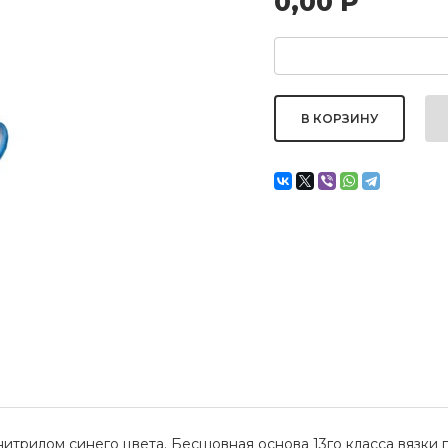
0,00
Р
итрилом синего цвета. Бесшовная основа 13го класса вязки 