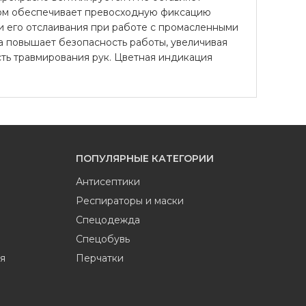
цом обеспечивает превосходную фиксацию
 и его отслаивания при работе с промасленными
а повышает безопасность работы, увеличивая
ть травмирования рук. Цветная индикация
ПОПУЛЯРНЫЕ КАТЕГОРИИ
Антисептики
Респираторы и маски
Спецодежда
Спецобувь
я
Перчатки