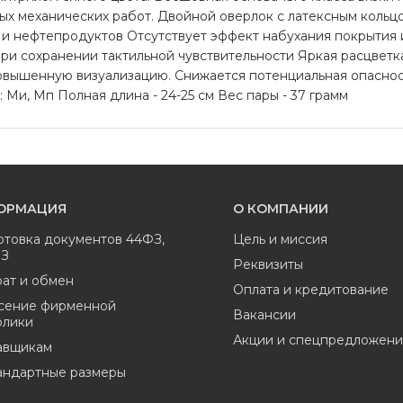
бых механических работ. Двойной оверлок с латексным коль
й и нефтепродуктов Отсутствует эффект набухания покрытия
при сохранении тактильной чувствительности Яркая расцветк
овышенную визуализацию. Снижается потенциальная опаснос
 Ми, Мп Полная длина - 24-25 см Вес пары - 37 грамм
ОРМАЦИЯ
О КОМПАНИИ
отовка документов 44ФЗ,
Цель и миссия
ФЗ
Реквизиты
ат и обмен
Оплата и кредитование
сение фирменной
Вакансии
олики
Акции и спецпредложени
авщикам
андартные размеры