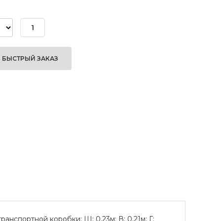
БЫСТРЫЙ ЗАКАЗ
ранспортной коробки: Ш: 0,23м; В: 0,21м; Г: