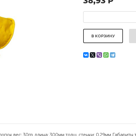
38,93
Р
лопок вес: 30гр длина: 300мм толщ. стенки: 0,29мм Габариты т