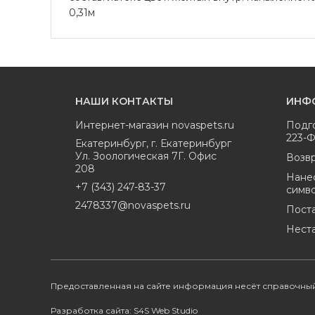
0,31м
НАШИ КОНТАКТЫ
ИНФ
Интернет-магазин
novaspets.ru
Подг
223-
Екатеринбург
,
г. Екатеринбург
Ул. Зоологическая 7Г. Офис
Возвр
208
Нане
+7 (343) 247-83-37
симв
2478337@novaspets.ru
Пост
Нест
Предоставленная на сайте информация несёт справочный
Разработка сайта: S4S Web Studio