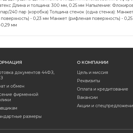
текс Длина и толщина: 300 мм, 0.25 мм Напыление: Флокиро
пар/240 пар (коробка) Толщина стенок (одна стенка): Манжет
 поверхность) - 0,23 мм Манжет (рифленая поверхность) - 0,25
-0,29 мм
ОРМАЦИЯ
О КОМПАНИИ
отовка документов 44ФЗ,
Цель и миссия
ФЗ
Реквизиты
ат и обмен
Оплата и кредитование
сение фирменной
Вакансии
олики
Акции и спецпредложени
авщикам
андартные размеры