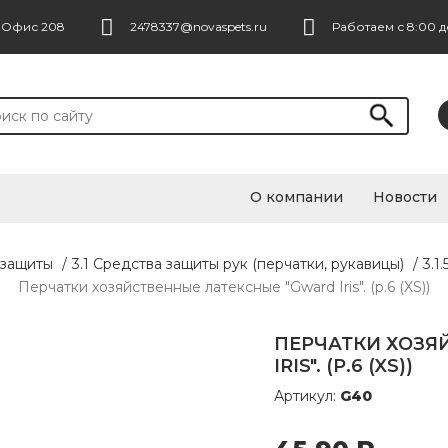
. Офис 208
2478337@novaspets.ru
Работаем с 8:00 д
О компании
Новости
 защиты
/
3.1 Средства защиты рук (перчатки, рукавицы)
/
3.1
Перчатки хозяйственные латексные "Gward Iris". (р.6 (XS))
ПЕРЧАТКИ ХОЗЯ
IRIS". (Р.6 (XS))
Артикул:
G40