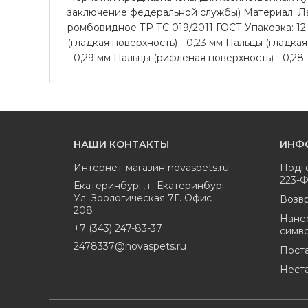
заключение федеральной службы) Материал: Ла
ромбовидное ТР ТС 019/2011 ГОСТ Упаковка: 12 
(гладкая поверхность) - 0,23 мм Пальцы (гладкая
- 0,29 мм Пальцы (рифленая поверхность) - 0,28 
НАШИ КОНТАКТЫ
ИНФ
Интернет-магазин
novaspets.ru
Подг
223-
Екатеринбург
,
г. Екатеринбург
Ул. Зоологическая 7Г. Офис
Возвр
208
Нане
+7 (343) 247-83-37
симв
2478337@novaspets.ru
Пост
Нест