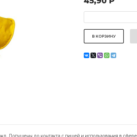
45,90
Р
жд. Допущены до контакта с пищей и использования в сфер