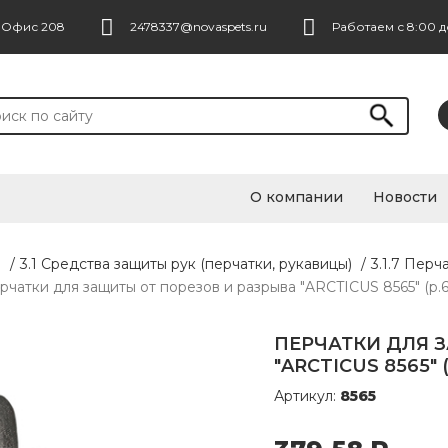
. Офис 208
2478337@novaspets.ru
Работаем с 8:00 д
О компании
Новости
ы
/
3.1 Средства защиты рук (перчатки, рукавицы)
/
3.1.7 Пер
рчатки для защиты от порезов и разрыва "ARCTICUS 8565" (р.6 
ПЕРЧАТКИ ДЛЯ 
"ARCTICUS 8565" (
Артикул:
8565