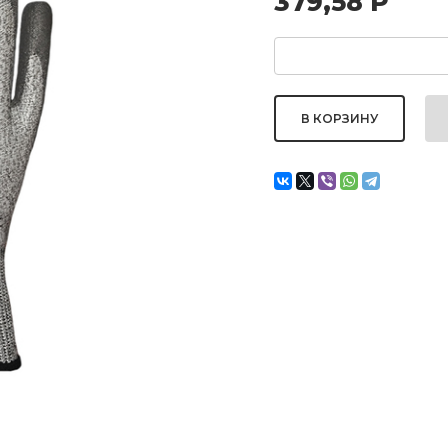
379,58
Р