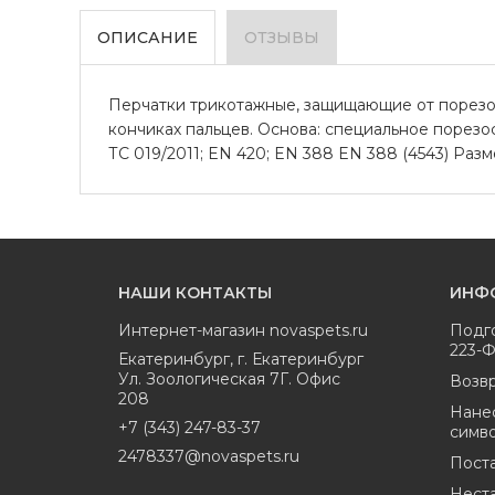
ОПИСАНИЕ
ОТЗЫВЫ
Перчатки трикотажные, защищающие от порезов
кончиках пальцев. Основа: специальное порезос
ТС 019/2011; EN 420; EN 388 EN 388 (4543) Размер
НАШИ КОНТАКТЫ
ИНФ
Интернет-магазин
novaspets.ru
Подг
223-
Екатеринбург
,
г. Екатеринбург
Ул. Зоологическая 7Г. Офис
Возвр
208
Нане
+7 (343) 247-83-37
симв
2478337@novaspets.ru
Пост
Нест