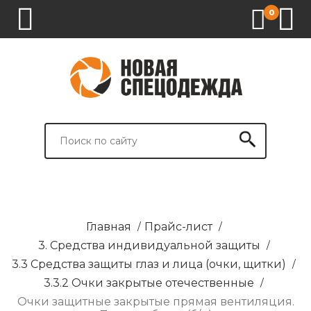
0
1.
2.
3.
4.
СПЕЦОДЕЖДА
СПЕЦОБУВЬ
СРЕДСТВА
ВСПОМОГАТЕЛЬНЫЕ
ИНДИВИДУАЛЬНОЙ
ТОВАРЫ
ЗАЩИТЫ
И
БРЕНДИРОВАНИЕ
Главная
/
Прайс-лист
/
3. Средства индивидуальной защиты
/
3.3 Средства защиты глаз и лица (очки, щитки)
/
3.3.2 Очки закрытые отечественные
/
Очки защитные закрытые прямая вентиляция.