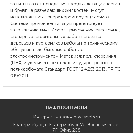
защиты глаз от попадания твердых летящих частиц
и брызг не разъедающих жидкостей. Могут
использоваться поверх корригирующих очков.
Система прямой вентиляции препятствует
запотеванию линз. Сфера применения: слесарные,
столярные, строительные работы стрижка
деревьев и кустарников работы по техническому
обслуживанию бытовые работы с
электроинструментом Материал: полихлорвинил
(ПВХ) и увеличенное стекло из ударопрочного
поликарбоната Стандарт: ГОСТ 12.4.253-2013, ТР ТС
019/2011
НАШИ КОНТАКТЫ
Интернет-магазин
novaspets.ru
Екатеринбург
,
г. Екатеринбург Ул. Зоологическая
7Г. Офис 208