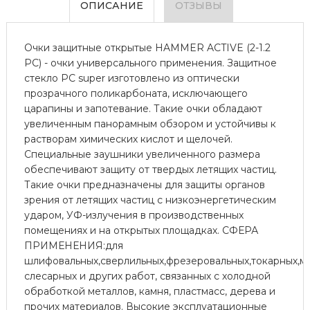
ОПИСАНИЕ
ОТЗЫВЫ
Очки защитные открытые HAMMER ACTIVE (2-1.2
PC) - очки универсального применения. Защитное
стекло РС super изготовлено из оптически
прозрачного поликарбоната, исключающего
царапины и запотевание. Такие очки обладают
увеличенным панорамным обзором и устойчивы к
растворам химических кислот и щелочей.
Специальные заушники увеличенного размера
обеспечивают защиту от твердых летящих частиц.
Такие очки предназначены для защиты органов
зрения от летящих частиц с низкоэнергетическим
ударом, УФ-излучения в производственных
помещениях и на открытых площадках. СФЕРА
ПРИМЕНЕНИЯ:для
шлифовальных,сверлильных,фрезеровальных,токарных,м
слесарных и других работ, связанных с холодной
обработкой металлов, камня, пластмасс, дерева и
прочих материалов. Высокие эксплуатационные