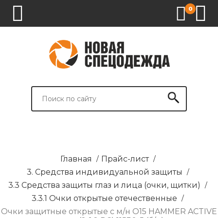
0
1.
2.
3.
4.
СПЕЦОДЕЖДА
СПЕЦОБУВЬ
СРЕДСТВА
ВСПОМОГАТЕЛЬНЫЕ
ИНДИВИДУАЛЬНОЙ
ТОВАРЫ
ЗАЩИТЫ
И
БРЕНДИРОВАНИЕ
Главная
/
Прайс-лист
/
3. Средства индивидуальной защиты
/
3.3 Средства защиты глаз и лица (очки, щитки)
/
3.3.1 Очки открытые отечественные
/
Очки защитные открытые с м/н O15 HAMMER ACTIVE