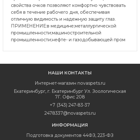
свойства очков позволяют комфортно чувствовать
себя в течение рабочего дня, обеспечивая
отличную видимость и надежную защиту глаз.
ПРИМЕНЕНИЕ:в медицине;металлургической
промышленности;машиностроительной
промышленности;нефте- и газодобывающей пром
НАШИ КОНТАКТЫ
Интернет-магазин
novaspets.ru
Екатеринбург
,
г. Екатеринбург Ул. Зоологическая
7Г. Офис 208
+7 (343) 247-83-37
2478337@novaspets.ru
ИНФОРМАЦИЯ
Подготовка документов 44ФЗ, 223-ФЗ