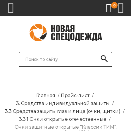
0
1.
2.
3.
4.
СПЕЦОДЕЖДА
СПЕЦОБУВЬ
СРЕДСТВА
ВСПОМОГАТЕЛЬНЫЕ
ИНДИВИДУАЛЬНОЙ
ТОВАРЫ
ЗАЩИТЫ
И
БРЕНДИРОВАНИЕ
Главная
/
Прайс-лист
/
3. Средства индивидуальной защиты
/
3.3 Средства защиты глаз и лица (очки, щитки)
/
3.3.1 Очки открытые отечественные
/
Очки защитные открытые "Классик ТИМ".