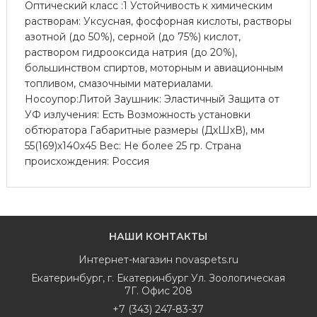
Оптический класс :1 Устойчивость к химическим
растворам: Уксусная, фосфорная кислоты, растворы
азотной (до 50%), серной (до 75%) кислот,
раствором гидрооксида натрия (до 20%),
большинством спиртов, моторным и авиационным
топливом, смазочными материалами.
Носоупор:Литой Заушник: Эластичный Защита от
УФ излучения: Есть Возможность установки
обтюратора Габаритные размеры (ДхШхВ), мм
55(169)х140х45 Вес: Не более 25 гр. Страна
происхождения: Россия
НАШИ КОНТАКТЫ
Интернет-магазин
novaspets.ru
Екатеринбург
,
г. Екатеринбург Ул. Зоологическая
7Г. Офис 208
+7 (343) 247-83-37