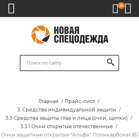
0
1.
2.
3.
4.
СПЕЦОДЕЖДА
СПЕЦОБУВЬ
СРЕДСТВА
ВСПОМОГАТЕЛЬНЫЕ
ИНДИВИДУАЛЬНОЙ
ТОВАРЫ
ЗАЩИТЫ
И
БРЕНДИРОВАНИЕ
Главная
/
Прайс-лист
/
3. Средства индивидуальной защиты
/
3.3 Средства защиты глаз и лица (очки, щитки)
/
3.3.1 Очки открытые отечественные
/
Очки защитные открытые "Альфа". Поликарбонат (б/