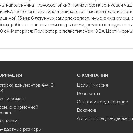
ны наколенника - износостойкий полиэстер; пластиковая чаш
й ЭВА (вспененный этиленвинилацетат - мягкий пластик легк
олщиной 13 мм; 6 латунных заклепок; эластичные фиксирующи
ы, работа с напольными покрытиями, ремонтно-отделочные р
м x 10 см Материал: Полиэстер с полиэтиленом, ЭВА Цвет: Чер
ОРМАЦИЯ
О КОМПАНИИ
отовка документов 44ФЗ,
Цель и миссия
ФЗ
Реквизиты
ат и обмен
Оплата и кредитование
сение фирменной
Вакансии
олики
Акции и спецпредложени
авщикам
андартные размеры