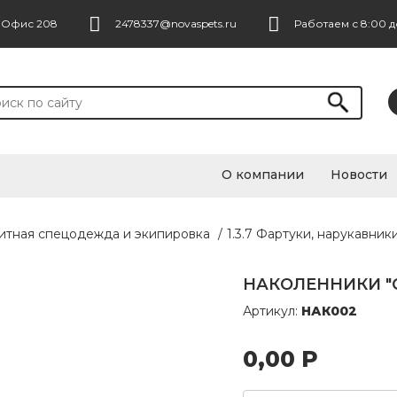
. Офис 208
2478337@novaspets.ru
Работаем с 8:00 д
О компании
Новости
щитная спецодежда и экипировка
/
1.3.7 Фартуки, нарукавник
НАКОЛЕННИКИ "С
Артикул:
НАК002
0,00
Р