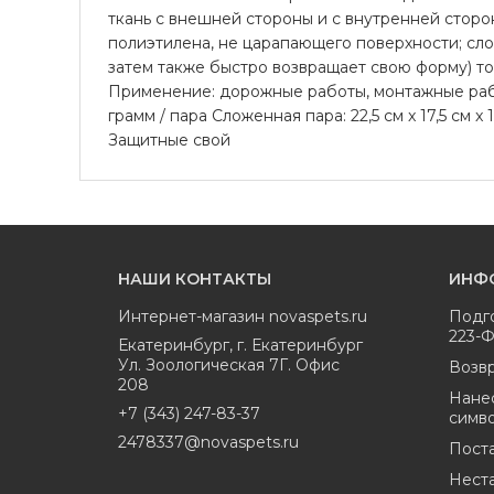
ткань с внешней стороны и с внутренней сторо
полиэтилена, не царапающего поверхности; сло
затем также быстро возвращает свою форму) т
Применение: дорожные работы, монтажные работ
грамм / пара Сложенная пара: 22,5 см x 17,5 с
Защитные свой
НАШИ КОНТАКТЫ
ИНФ
Интернет-магазин
novaspets.ru
Подг
223-
Екатеринбург
,
г. Екатеринбург
Ул. Зоологическая 7Г. Офис
Возвр
208
Нане
+7 (343) 247-83-37
симв
2478337@novaspets.ru
Пост
Нест