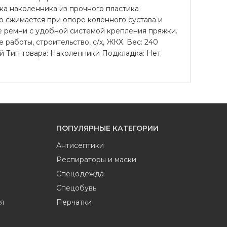
ка наколенника из прочного пластика
о сжимается при опоре коленного сустава и
е ремни с удобной системой крепления пряжки.
аботы, строительство, с/х, ЖКХ. Вес: 240
ный Тип товара: Наколенники Подкладка: Нет
ПОПУЛЯРНЫЕ КАТЕГОРИИ
Антисептики
Респираторы и маски
Спецодежда
Спецобувь
я
Перчатки