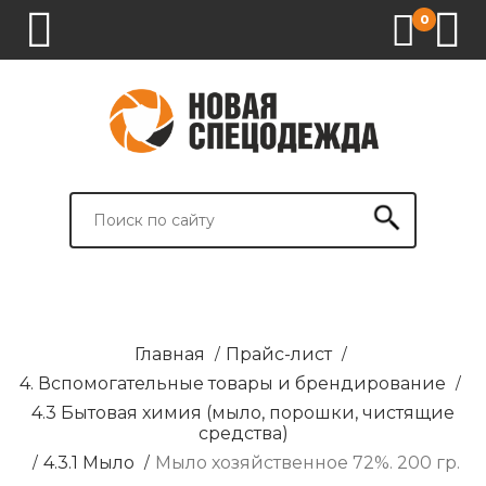
0
1.
2.
3.
4.
СПЕЦОДЕЖДА
СПЕЦОБУВЬ
СРЕДСТВА
ВСПОМОГАТЕЛЬНЫЕ
ИНДИВИДУАЛЬНОЙ
ТОВАРЫ
ЗАЩИТЫ
И
БРЕНДИРОВАНИЕ
Главная
/
Прайс-лист
/
4. Вспомогательные товары и брендирование
/
4.3 Бытовая химия (мыло, порошки, чистящие
средства)
/
4.3.1 Мыло
/
Мыло хозяйственное 72%. 200 гр.