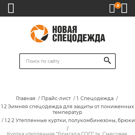
0
1.
2.
3.
4.
СПЕЦОДЕЖДА
СПЕЦОБУВЬ
СРЕДСТВА
ВСПОМОГАТЕЛЬНЫЕ
ИНДИВИДУАЛЬНОЙ
ТОВАРЫ
ЗАЩИТЫ
И
БРЕНДИРОВАНИЕ
Главная
/
Прайс-лист
/
1. Спецодежда
/
1.2 Зимняя спецодежда для защиты от пониженных
температур
/
1.2.2 Утепленные куртки, полукомбинезоны, брюки
/
Куртка утепленная "Бригада СОП" тк. Смесовая,