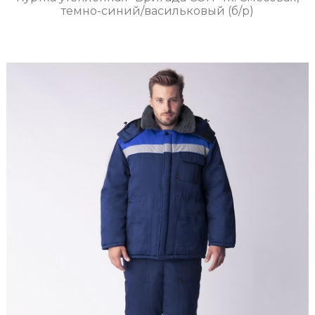
темно-синий/васильковый (б/р)