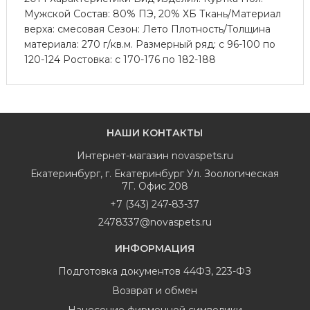
Мужской Состав: 80% ПЭ, 20% ХБ Ткань/Материал
верха: смесовая Сезон: Лето Плотность/Толщина
материала: 270 г/кв.м. Размерный ряд: с 96-100 по
120-124 Ростовка: с 170-176 по 182-188
НАШИ КОНТАКТЫ
Интернет-магазин
novaspets.ru
Екатеринбург
,
г. Екатеринбург Ул. Зоологическая
7Г. Офис 208
+7 (343) 247-83-37
2478337@novaspets.ru
ИНФОРМАЦИЯ
Подготовка документов 44ФЗ, 223-ФЗ
Возврат и обмен
Нанесение фирменной символики