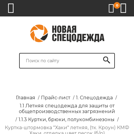
0
1.
2.
3.
4.
СПЕЦОДЕЖДА
СПЕЦОБУВЬ
СРЕДСТВА
ВСПОМОГАТЕЛЬНЫЕ
ИНДИВИДУАЛЬНОЙ
ТОВАРЫ
ЗАЩИТЫ
И
БРЕНДИРОВАНИЕ
Главная
/
Прайс-лист
/
1. Спецодежда
/
1.1 Летняя спецодежда для защиты от
общепроизводственных загрязнений
/
1.1.3 Куртки, брюки, полукомбинезоны
/
Куртка-штормовка "Хаки" летняя, (тк. Кроун) КМФ
Хаки, отделка цвет песок (б/р)