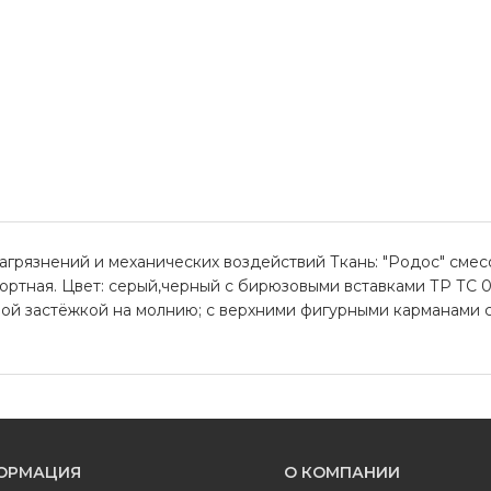
рязнений и механических воздействий Ткань: "Родос" смесов
ортная. Цвет: серый,черный с бирюзовыми вставками ТР ТС 0
льной застёжкой на молнию; с верхними фигурными карманами 
ОРМАЦИЯ
О КОМПАНИИ