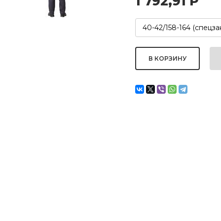
1 792,91
Р