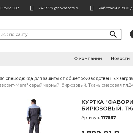
. Офис 208
2478337@novaspets.ru
Работаем с 8:00 д
О компании
Новости
няя спецодежда для защиты от общепроизводственных загря
аворит-Мега" серый,черный, бирюзовый. Ткань смесовая пл.245
КУРТКА "ФАВОРИ
БИРЮЗОВЫЙ. ТКА
Артикул:
117537