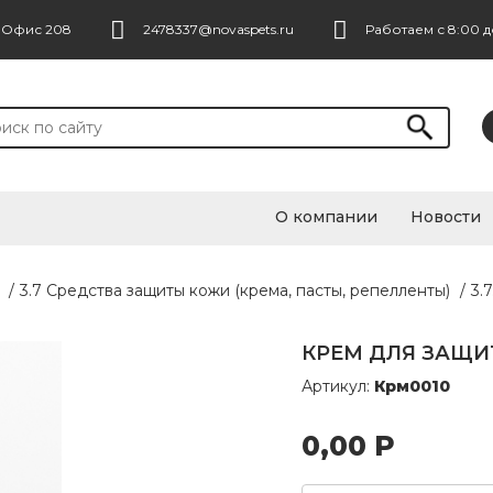
. Офис 208
2478337@novaspets.ru
Работаем с 8:00 д
О компании
Новости
/
3.7 Средства защиты кожи (крема, пасты, репелленты)
/
3.
КРЕМ ДЛЯ ЗАЩИТЫ
Артикул:
Крм0010
0,00
Р