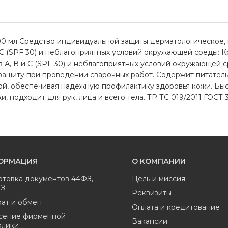
 100 мл Средство индивидуальной защиты дерматологическое,
 С (SPF 30) и неблагоприятных условий окружающей среды: К
в А, В и С (SPF 30) и неблагоприятных условий окружающей с
 защиту при проведении сварочных работ. Содержит питател
ой, обеспечивая надежную профилактику здоровья кожи. Быс
 подходит для рук, лица и всего тела. ТР ТС 019/2011 ГОСТ 
ОРМАЦИЯ
О КОМПАНИИ
отовка документов 44ФЗ,
Цель и миссия
ФЗ
Реквизиты
ат и обмен
Оплата и кредитование
сение фирменной
Вакансии
олики