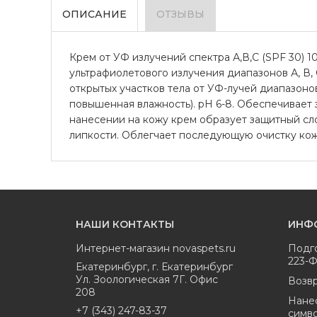
ОПИСАНИЕ
ОТЗЫВЫ
Крем от УФ излучений спектра А,В,С (SPF 30)
ультрафиолетового излучения диапазонов А, В,
открытых участков тела от УФ-лучей диапазоно
повышенная влажность). pH 6-8. Обеспечивает
нанесении на кожу крем образует защитный сл
липкости. Облегчает последующую очистку кожи,
НАШИ КОНТАКТЫ
ИНФ
Интернет-магазин
novaspets.ru
Подг
223-
Екатеринбург
,
г. Екатеринбург
Ул. Зоологическая 7Г. Офис
Возвр
208
Нане
+7 (343) 247-83-37
симв