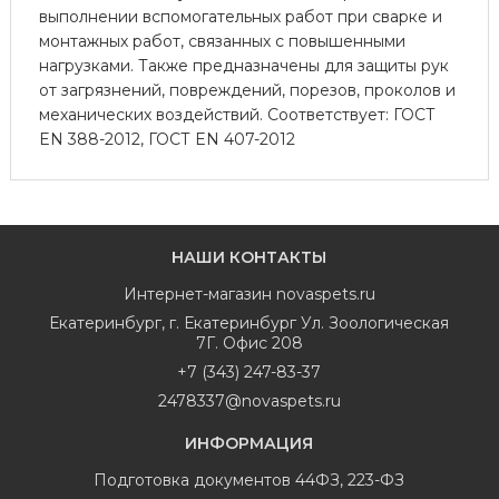
выполнении вспомогательных работ при сварке и
монтажных работ, связанных с повышенными
нагрузками. Также предназначены для защиты рук
от загрязнений, повреждений, порезов, проколов и
механических воздействий. Соответствует: ГОСТ
EN 388-2012, ГОСТ EN 407-2012
НАШИ КОНТАКТЫ
Интернет-магазин
novaspets.ru
Екатеринбург
,
г. Екатеринбург Ул. Зоологическая
7Г. Офис 208
+7 (343) 247-83-37
2478337@novaspets.ru
ИНФОРМАЦИЯ
Подготовка документов 44ФЗ, 223-ФЗ