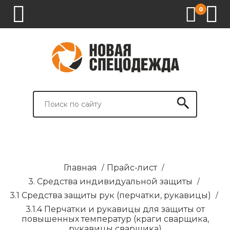
0
1.
2.
3.
4.
СПЕЦОДЕЖДА
СПЕЦОБУВЬ
СРЕДСТВА
ВСПОМОГАТЕЛЬНЫЕ
ИНДИВИДУАЛЬНОЙ
ТОВАРЫ
ЗАЩИТЫ
И
БРЕНДИРОВАНИЕ
Главная
/
Прайс-лист
/
3. Средства индивидуальной защиты
/
3.1 Средства защиты рук (перчатки, рукавицы)
/
3.1.4 Перчатки и рукавицы для защиты от
повышенных температур (краги сварщика,
рукавицы сварщика)