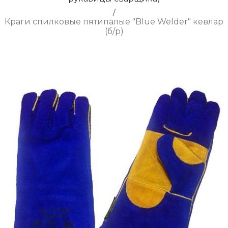
/
Краги спилковые пятипалые "Blue Welder" кевлар
(б/р)