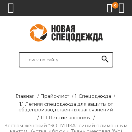
0
1.
2.
3.
4.
СПЕЦОДЕЖДА
СПЕЦОБУВЬ
СРЕДСТВА
ВСПОМОГАТЕЛЬНЫЕ
ИНДИВИДУАЛЬНОЙ
ТОВАРЫ
ЗАЩИТЫ
И
БРЕНДИРОВАНИЕ
Главная
/
Прайс-лист
/
1. Спецодежда
/
1.1 Летняя спецодежда для защиты от
общепроизводственных загрязнений
/
1.1.1 Летние костюмы
/
Костюм женский "ЗОЛУШКА" синий с лимонным
кантом. Куртка и брюки. Ткань смесовая (б/р)