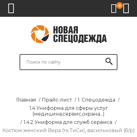
0
1.
2.
3.
4.
СПЕЦОДЕЖДА
СПЕЦОБУВЬ
СРЕДСТВА
ВСПОМОГАТЕЛЬНЫЕ
ИНДИВИДУАЛЬНОЙ
ТОВАРЫ
ЗАЩИТЫ
И
БРЕНДИРОВАНИЕ
Главная
/
Прайс-лист
/
1. Спецодежда
/
1.4 Униформа для сферы услуг
(медицина,сервис,охрана...)
/
1.4.2 Униформа для служб сервиса
/
Костюм женский Вера (тк.ТиСи), васильковый (б/р)