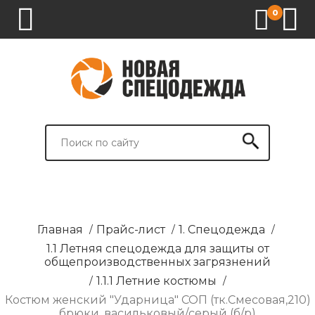
0
1.
2.
3.
4.
СПЕЦОДЕЖДА
СПЕЦОБУВЬ
СРЕДСТВА
ВСПОМОГАТЕЛЬНЫЕ
ИНДИВИДУАЛЬНОЙ
ТОВАРЫ
ЗАЩИТЫ
И
БРЕНДИРОВАНИЕ
Главная
/
Прайс-лист
/
1. Спецодежда
/
1.1 Летняя спецодежда для защиты от
общепроизводственных загрязнений
/
1.1.1 Летние костюмы
/
Костюм женский "Ударница" СОП (тк.Смесовая,210)
брюки, васильковый/серый (б/р)